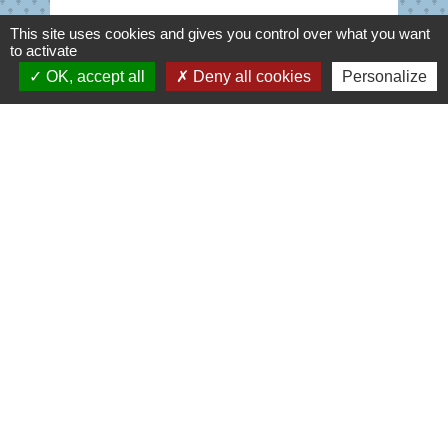
This site uses cookies and gives you control over what you want
to activate
OK, accept all
Deny all cookies
Personalize
ABONNEMENT TER - Rentrée 2026/2027
Souscription de mon abonnement
Scolaire TER HDF - Rentrée
2026/2027
keyboard_arrow_left
keyboard_arrow_right