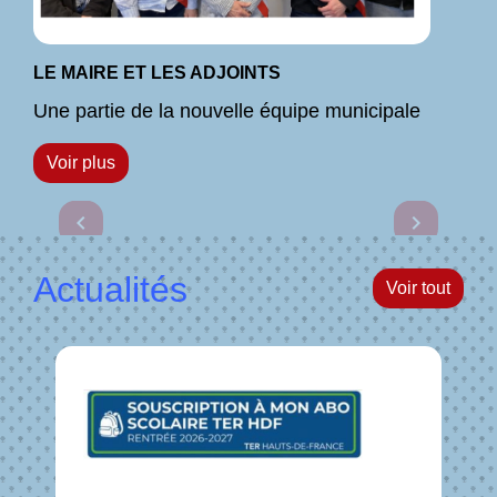
LE MAIRE ET LES ADJOINTS
Une partie de la nouvelle équipe municipale
Voir plus
Previous
Next
chevron_left
chevron_right
Actualités
Voir tout