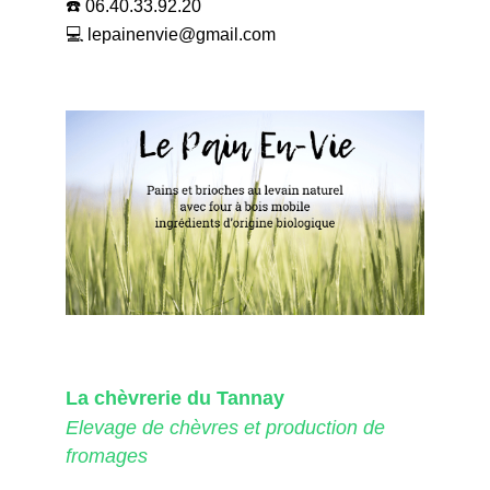
☎️ 06.40.33.92.20
💻 lepainenvie@gmail.com
La chèvrerie du Tannay
Elevage de chèvres et production de
fromages