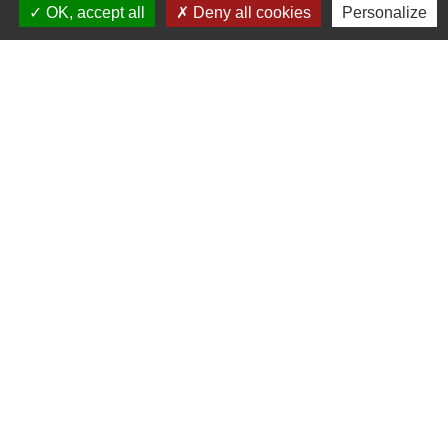
OK, accept all
Deny all cookies
Personalize
Sébastien PRUVOST
Agent immobilier indépendant
⛪️3 rue du long alleau 59189 Thiennes
☎️06 81 95 94 11