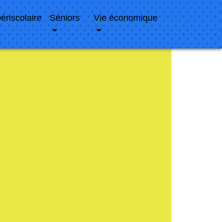
périscolaire
Séniors
Vie économique