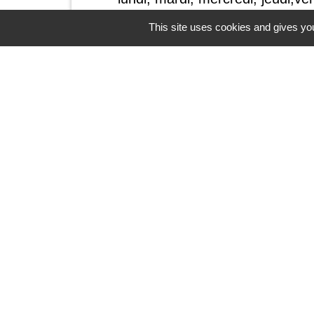
14h30/19h30
This site uses cookies and gives you
samedi 9h/12h
Contacts
Commune de Thiennes